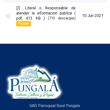
item
p
Literal o Responsable de
d
atender la informacion publica
(
Select
10 Jun 2021
f
pdf, 413 KB )
(710 descargas)
an
Popular
item
GAD Parroquial Rural Pungala.