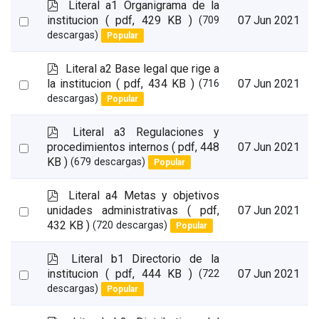
p
Literal a1 Organigrama de la
d
Select
institucion
( pdf, 429 KB )
07 Jun 2021
(709
f
descargas)
Popular
an
item
p
Literal a2 Base legal que rige a
d
Select
la institucion
( pdf, 434 KB )
07 Jun 2021
(716
f
descargas)
Popular
an
item
p
Literal a3 Regulaciones y
d
Select
procedimientos internos
( pdf, 448
07 Jun 2021
f
KB )
(679 descargas)
Popular
an
item
p
Literal a4 Metas y objetivos
d
Select
unidades administrativas
( pdf,
07 Jun 2021
f
432 KB )
(720 descargas)
Popular
an
item
p
Literal b1 Directorio de la
d
Select
institucion
( pdf, 444 KB )
07 Jun 2021
(722
f
descargas)
Popular
an
item