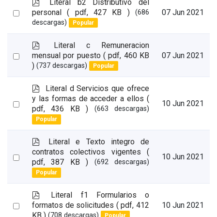
p
Literal b2 Distributivo del
d
Select
personal
( pdf, 427 KB )
07 Jun 2021
(686
f
descargas)
Popular
an
item
p
Literal c Remuneracion
d
Select
mensual por puesto
( pdf, 460 KB
07 Jun 2021
f
)
(737 descargas)
Popular
an
item
p
Literal d Servicios que ofrece
d
y las formas de acceder a ellos
(
Select
10 Jun 2021
f
pdf, 436 KB )
(663 descargas)
an
Popular
item
p
Literal e Texto integro de
d
contratos colectivos vigentes
(
Select
10 Jun 2021
f
pdf, 387 KB )
(692 descargas)
an
Popular
item
p
Literal f1 Formularios o
d
Select
formatos de solicitudes
( pdf, 412
10 Jun 2021
f
KB )
(708 descargas)
Popular