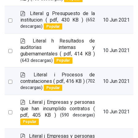
an
item
p
Literal g Presupuesto de la
d
Select
institucion
( pdf, 430 KB )
10 Jun 2021
(652
f
descargas)
Popular
an
item
p
Literal h Resultados de
d
auditorias internas y
Select
10 Jun 2021
f
gubernamentales
( pdf, 414 KB )
an
(643 descargas)
Popular
item
p
Literal i Procesos de
d
Select
contrataciones
( pdf, 416 KB )
10 Jun 2021
(702
f
descargas)
Popular
an
item
p
Literal j Empresas y personas
d
que han incumplido contratos
(
Select
10 Jun 2021
f
pdf, 405 KB )
(590 descargas)
an
Popular
item
p
Literal j Empresas y personas