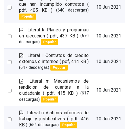
d
que han incumplido contratos
(
Select
10 Jun 2021
f
pdf, 405 KB )
(640 descargas)
an
Popular
item
p
Literal k Planes y programas
d
Select
en ejecucion
( pdf, 437 KB )
10 Jun 2021
(670
f
descargas)
Popular
an
item
p
Literal l Contratos de credito
d
Select
externos o internos
( pdf, 414 KB )
10 Jun 2021
f
(647 descargas)
Popular
an
item
p
Literal m Mecanismos de
d
rendicion de cuentas a la
Select
10 Jun 2021
f
ciudadania
( pdf, 415 KB )
(617
an
descargas)
Popular
item
p
Literal n Viaticos informes de
d
Select
trabajo y justificativos
( pdf, 416
10 Jun 2021
f
KB )
(654 descargas)
Popular
an