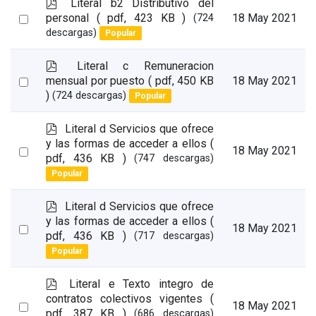
p
Literal b2 Distributivo del
d
Select
personal
( pdf, 423 KB )
18 May 2021
(724
f
descargas)
Popular
an
item
p
Literal c Remuneracion
d
Select
mensual por puesto
( pdf, 450 KB
18 May 2021
f
)
(724 descargas)
Popular
an
item
p
Literal d Servicios que ofrece
d
y las formas de acceder a ellos
(
Select
18 May 2021
f
pdf, 436 KB )
(747 descargas)
an
Popular
item
p
Literal d Servicios que ofrece
d
y las formas de acceder a ellos
(
Select
18 May 2021
f
pdf, 436 KB )
(717 descargas)
an
Popular
item
p
Literal e Texto integro de
d
contratos colectivos vigentes
(
Select
18 May 2021
f
pdf, 387 KB )
(686 descargas)