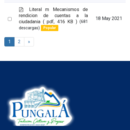
item
p
Literal m Mecanismos de
d
rendicion de cuentas a la
Select
18 May 2021
f
ciudadania
( pdf, 416 KB )
(681
an
descargas)
Popular
item
1
2
»