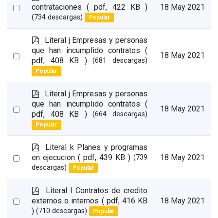
d
Select
contrataciones
( pdf, 422 KB )
18 May 2021
f
(734 descargas)
Popular
an
item
p
Literal j Empresas y personas
d
que han incumplido contratos
(
Select
18 May 2021
f
pdf, 408 KB )
(681 descargas)
an
Popular
item
p
Literal j Empresas y personas
d
que han incumplido contratos
(
Select
18 May 2021
f
pdf, 408 KB )
(664 descargas)
an
Popular
item
p
Literal k Planes y programas
d
Select
en ejecucion
( pdf, 439 KB )
18 May 2021
(739
f
descargas)
Popular
an
item
p
Literal l Contratos de credito
d
Select
externos o internos
( pdf, 416 KB
18 May 2021
f
)
(710 descargas)
Popular
an