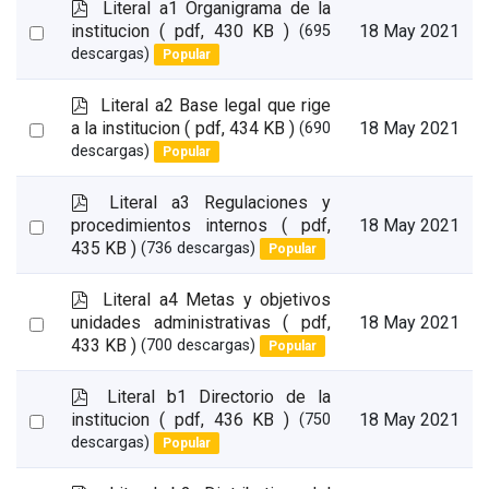
p
Literal a1 Organigrama de la
d
Select
institucion
( pdf, 430 KB )
18 May 2021
(695
f
descargas)
Popular
an
item
p
Literal a2 Base legal que rige
d
Select
a la institucion
( pdf, 434 KB )
18 May 2021
(690
f
descargas)
Popular
an
item
p
Literal a3 Regulaciones y
d
Select
procedimientos internos
( pdf,
18 May 2021
f
435 KB )
(736 descargas)
Popular
an
item
p
Literal a4 Metas y objetivos
d
Select
unidades administrativas
( pdf,
18 May 2021
f
433 KB )
(700 descargas)
Popular
an
item
p
Literal b1 Directorio de la
d
Select
institucion
( pdf, 436 KB )
18 May 2021
(750
f
descargas)
Popular
an
item