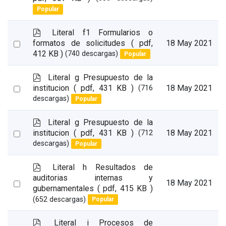
an
Popular
item
p
Literal f1 Formularios o
d
Select
formatos de solicitudes
( pdf,
18 May 2021
f
412 KB )
(740 descargas)
Popular
an
item
p
Literal g Presupuesto de la
d
Select
institucion
( pdf, 431 KB )
18 May 2021
(716
f
descargas)
Popular
an
item
p
Literal g Presupuesto de la
d
Select
institucion
( pdf, 431 KB )
18 May 2021
(712
f
descargas)
Popular
an
item
p
Literal h Resultados de
d
auditorias internas y
Select
18 May 2021
f
gubernamentales
( pdf, 415 KB )
an
(652 descargas)
Popular
item
p
Literal i Procesos de