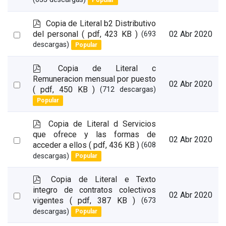
Popular
an
item
p
Copia de Literal b2 Distributivo
d
Select
del personal
( pdf, 423 KB )
02 Abr 2020
(693
f
descargas)
Popular
an
item
p
Copia de Literal c
d
Remuneracion mensual por puesto
Select
02 Abr 2020
f
( pdf, 450 KB )
(712 descargas)
an
Popular
item
p
Copia de Literal d Servicios
d
que ofrece y las formas de
Select
02 Abr 2020
f
acceder a ellos
( pdf, 436 KB )
(608
an
descargas)
Popular
item
p
Copia de Literal e Texto
d
integro de contratos colectivos
Select
02 Abr 2020
f
vigentes
( pdf, 387 KB )
(673
an
descargas)
Popular
item