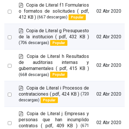
p
Copia de Literal f1 Formularios
d
Select
o formatos de solicitudes
( pdf,
02 Abr 2020
f
412 KB )
(667 descargas)
Popular
an
item
p
Copia de Literal g Presupuesto
d
Select
de la institucion
( pdf, 432 KB )
02 Abr 2020
f
(706 descargas)
Popular
an
item
p
Copia de Literal h Resultados
d
de auditorias internas y
Select
02 Abr 2020
f
gubernamentales
( pdf, 415 KB )
an
(668 descargas)
Popular
item
p
Copia de Literal i Procesos de
d
Select
contrataciones
( pdf, 424 KB )
02 Abr 2020
(720
f
descargas)
Popular
an
item
p
Copia de Literal j Empresas y
d
personas que han incumplido
Select
02 Abr 2020
f
contratos
( pdf, 409 KB )
(671