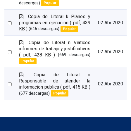
an
descargas)
Popular
item
p
Copia de Literal k Planes y
d
Select
programas en ejecucion
( pdf, 439
02 Abr 2020
f
KB )
(646 descargas)
Popular
an
item
p
Copia de Literal n Viaticos
d
informes de trabajo y justificativos
Select
02 Abr 2020
f
( pdf, 428 KB )
(669 descargas)
an
Popular
item
p
Copia de Literal o
d
Responsable de atender la
Select
02 Abr 2020
f
informacion publica
( pdf, 415 KB )
an
(677 descargas)
Popular
item