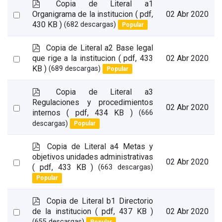
p
Copia de Literal a1
d
Select
Organigrama de la institucion
( pdf,
02 Abr 2020
f
430 KB )
(682 descargas)
Popular
an
item
p
Copia de Literal a2 Base legal
d
Select
que rige a la institucion
( pdf, 433
02 Abr 2020
f
KB )
(689 descargas)
Popular
an
item
p
Copia de Literal a3
d
Regulaciones y procedimientos
Select
02 Abr 2020
f
internos
( pdf, 434 KB )
(666
an
descargas)
Popular
item
p
Copia de Literal a4 Metas y
d
objetivos unidades administrativas
Select
02 Abr 2020
f
( pdf, 433 KB )
(663 descargas)
an
Popular
item
p
Copia de Literal b1 Directorio
d
Select
de la institucion
( pdf, 437 KB )
02 Abr 2020
f
(655 descargas)