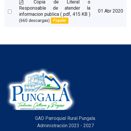
p
Copia de Literal o
d
Responsable de atender la
Select
01 Abr 2020
f
informacion publica
( pdf, 415 KB )
an
(660 descargas)
Popular
item
GAD Parroquial Rural Pungala.
Administración 2023 - 2027