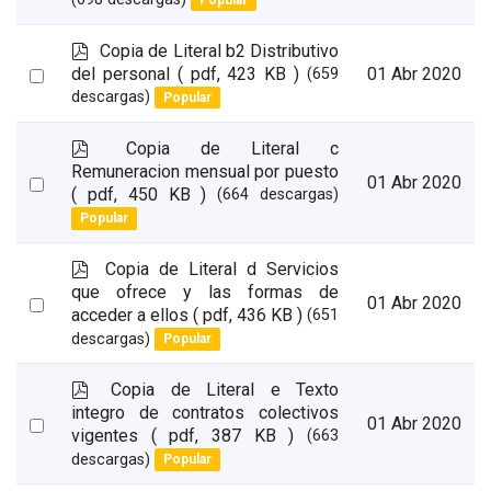
Popular
an
item
p
Copia de Literal b2 Distributivo
d
Select
del personal
( pdf, 423 KB )
01 Abr 2020
(659
f
descargas)
Popular
an
item
p
Copia de Literal c
d
Remuneracion mensual por puesto
Select
01 Abr 2020
f
( pdf, 450 KB )
(664 descargas)
an
Popular
item
p
Copia de Literal d Servicios
d
que ofrece y las formas de
Select
01 Abr 2020
f
acceder a ellos
( pdf, 436 KB )
(651
an
descargas)
Popular
item
p
Copia de Literal e Texto
d
integro de contratos colectivos
Select
01 Abr 2020
f
vigentes
( pdf, 387 KB )
(663
an
descargas)
Popular
item