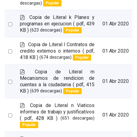
an
descargas)
Popular
item
p
Copia de Literal k Planes y
d
Select
programas en ejecucion
( pdf, 439
01 Abr 2020
f
KB )
(623 descargas)
Popular
an
item
p
Copia de Literal l Contratos de
d
Select
credito externos o internos
( pdf,
01 Abr 2020
f
418 KB )
(674 descargas)
Popular
an
item
p
Copia de Literal m
d
Mecanismos de rendicion de
Select
01 Abr 2020
f
cuentas a la ciudadania
( pdf, 415
an
KB )
(639 descargas)
Popular
item
p
Copia de Literal n Viaticos
d
informes de trabajo y justificativos
Select
01 Abr 2020
f
( pdf, 428 KB )
(651 descargas)
an
Popular
item