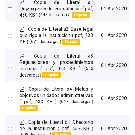
p
Copia de Literal a1
d
Select
Organigrama de la institucion
( pdf,
01 Abr 2020
f
430 KB )
(643 descargas)
Popular
an
item
p
Copia de Literal a2 Base legal
d
Select
que rige a la institucion
( pdf, 433
01 Abr 2020
f
KB )
(671 descargas)
Popular
an
item
p
Copia de Literal a3
d
Regulaciones y procedimientos
Select
01 Abr 2020
f
internos
( pdf, 434 KB )
(656
an
descargas)
Popular
item
p
Copia de Literal a4 Metas y
d
objetivos unidades administrativas
Select
01 Abr 2020
f
( pdf, 433 KB )
(647 descargas)
an
Popular
item
p
Copia de Literal b1 Directorio
d
Select
de la institucion
( pdf, 437 KB )
01 Abr 2020
f
(698 descargas)