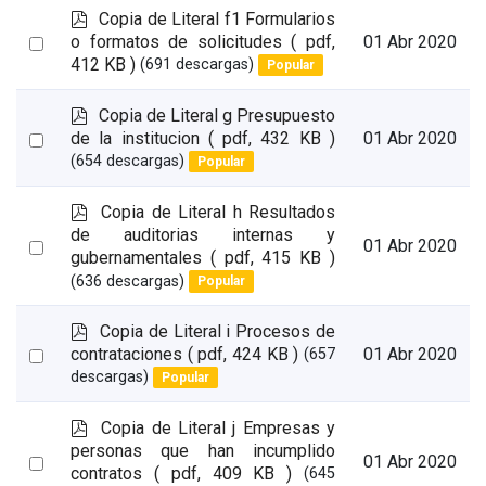
p
Copia de Literal f1 Formularios
d
Select
o formatos de solicitudes
( pdf,
01 Abr 2020
f
412 KB )
(691 descargas)
Popular
an
item
p
Copia de Literal g Presupuesto
d
Select
de la institucion
( pdf, 432 KB )
01 Abr 2020
f
(654 descargas)
Popular
an
item
p
Copia de Literal h Resultados
d
de auditorias internas y
Select
01 Abr 2020
f
gubernamentales
( pdf, 415 KB )
an
(636 descargas)
Popular
item
p
Copia de Literal i Procesos de
d
Select
contrataciones
( pdf, 424 KB )
01 Abr 2020
(657
f
descargas)
Popular
an
item
p
Copia de Literal j Empresas y
d
personas que han incumplido
Select
01 Abr 2020
f
contratos
( pdf, 409 KB )
(645